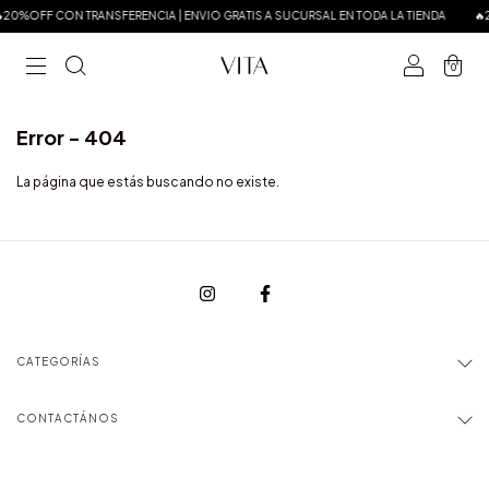
20%OFF CON TRANSFERENCIA | ENVIO GRATIS A SUCURSAL EN TODA LA TIENDA
🔥
0
Error - 404
La página que estás buscando no existe.
CATEGORÍAS
CONTACTÁNOS