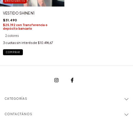
ENVÍO GRATIS
VESTIDO SHINE N1
$31.490
$25.192
con
Transferencia o
depósito bancario
2 colores
3
cuotas sin interés de
$10.496,67
COMPRAR
CATEGORÍAS
CONTACTÁNOS